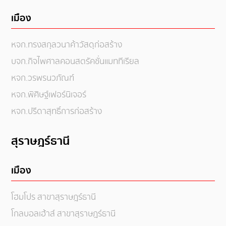
เมือง
หจก.ทรงสกุลวนาค้าวัสดุก่อสร้าง
บจก.กิจไพศาลคอนสตรัคชั่นแมททีเรียล
หจก.วรพรนวภัณฑ์
หจก.พิศิษฐ์เฟอร์นิเจอร์
หจก.ปรีดาสุทธิ์การก่อสร้าง
สุราษฎร์ธานี
เมือง
โฮมโปร สาขาสุราษฎร์ธานี
โกลบอลเฮ้าส์ สาขาสุราษฎร์ธานี