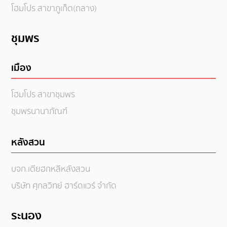
โฮมโปร สาขาภูเก็ต(ถลาง)
ชุมพร
เมือง
โฮมโปร สาขาชุมพร
ชุมพรนานาภัณฑ์
หลังสวน
บจก.เตียฮกหลีหลังสวน
บริษัท ศุกลวิทย์ ฮาร์ดแวร์ จำกัด
ระนอง