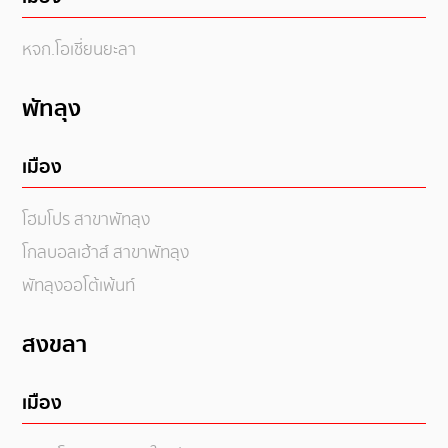
หจก.โอเชี่ยนยะลา
พัทลุง
เมือง
โฮมโปร สาขาพัทลุง
โกลบอลเฮ้าส์ สาขาพัทลุง
พัทลุงออโต้เพ้นท์
สงขลา
เมือง