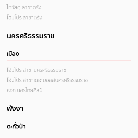
ไทวัสดุ สาขาตรัง
โฮมโปร สาขาตรัง
นครศรีธรรมราช
เมือง
โฮมโปร สาขานครศรีธรรมราช
โฮมโปร สาขาเดอะมอลล์นครศรีธรรมราช
หจก.นครไทยศิลป์
พังงา
ตะกั่วป่า