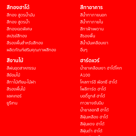
สีทองฮาโต้
สีทาอาคาร
สีทอง สูตรน้ำมัน
สีน้ำทาภายนอก
สีทอง สูตรน้ำ
สีน้ำทาภายใน
สีทองเฉดพิเศษ
สีทาฝ้าเพดาน
สเปรย์สีทอง
สีรองพื้น
สีรองพื้นสำหรับสีทอง
สีน้ำมันเคลือบเงา
ผลิตภัณฑ์เสริมคุณภาพสีทอง
อื่นๆ
สีงานไม้
ฮาร์ดแวร์
สีพ่นอุตสาหกรรม
น้ำยาเคลือบเงา ฮาโต้โคท
สีย้อมไม้
A100
สีทาไม้เทียม-ไม้ฝา
โคลทาร์อี พ๊อกซี่ ฮาโต้
สีรองพื้นไม้
โพลีการ์ด ฮาโต้
แลคเกอร์
บอดี้ชูทส์ ฮาโต้
ยูรีเทน
กาวยางซันบีม
น้ำยาลอกสี ฮาโต้
สีฝุ่นเหลือง ฮาโต้
สีฝุ่นแดง ฮาโต้
สีฝุ่นดำ ฮาโต้