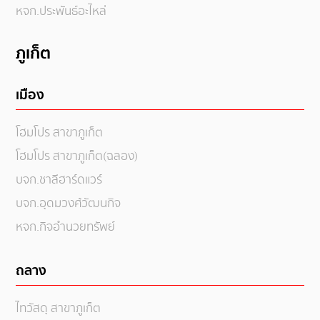
หจก.ประพันธ์อะไหล่
ภูเก็ต
เมือง
โฮมโปร สาขาภูเก็ต
โฮมโปร สาขาภูเก็ต(ฉลอง)
บจก.ชาลีฮาร์ดแวร์
บจก.อุดมวงศ์วัฒนกิจ
หจก.กิจอำนวยทรัพย์
ถลาง
ไทวัสดุ สาขาภูเก็ต