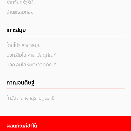
ร้านจันทร์จุรีย์
ร้านแหลมทอง
เกาะสมุย
โฮมโปร สาขาสมุย
บจก.ลิ้มโลหะและวัสดุภัณฑ์
บจก.ลิ้มโลหะและวัสดุภัณฑ์
กาญจนดิษฐ์
ไทวัสดุ สาขาสุราษฎร์ธานี
ผลิตภัณฑ์ฮาโต้