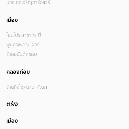
บจก.กอเจริญฮาร์ดแวร์
เมือง
โฮมโปร สาขากระบี่
พูนศิริเฟอร์นิเจอร์
ร้านอนันต์สุขสม
คลองท่อม
ร้านกิจโชคนานาภัณฑ์
ตรัง
เมือง