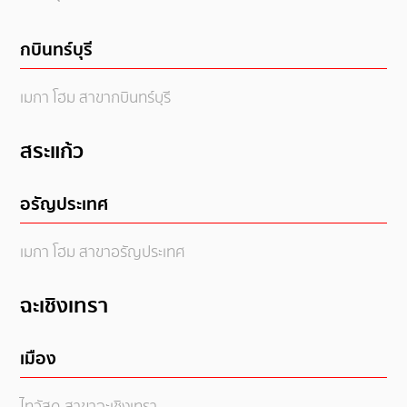
กบินทร์บุรี
เมกา โฮม สาขากบินทร์บุรี
สระแก้ว
อรัญประเทศ
เมกา โฮม สาขาอรัญประเทศ
ฉะเชิงเทรา
เมือง