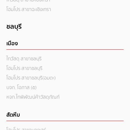
ไทวัสดุ สาขาฉะเชิงเทรา
โฮมโปร สาขาฉะเชิงเทรา
ชลบุรี
เมือง
ไทวัสดุ สาขาชลบุรี
โฮมโปร สาขาชลบุรี
โฮมโปร สาขาชลบุรี(อมตะ)
บจก. โอภาส (๕)
หจก.ไทพิพัฒน์ค้าวัสดุภัณฑ์
สัตหีบ