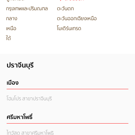
กรุงเทพและปริมณฑล
ตะวันตก
กลาง
ตะวันออกเฉียงเหนือ
เหนือ
โมเดิร์นเทรด
ใต้
ปราจีนบุรี
เมือง
โฮมโปร สาขาปราจีนบุรี
ศรีมหาโพธิ์
ไทวัสดุ สาขาศรีมหาโพธิ