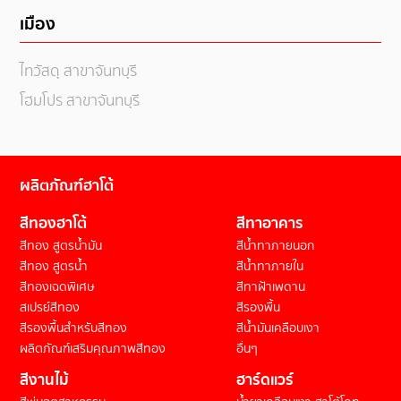
เมือง
ไทวัสดุ สาขาจันทบุรี
โฮมโปร สาขาจันทบุรี
ผลิตภัณฑ์ฮาโต้
สีทองฮาโต้
สีทาอาคาร
สีทอง สูตรน้ำมัน
สีน้ำทาภายนอก
สีทอง สูตรน้ำ
สีน้ำทาภายใน
สีทองเฉดพิเศษ
สีทาฝ้าเพดาน
สเปรย์สีทอง
สีรองพื้น
สีรองพื้นสำหรับสีทอง
สีน้ำมันเคลือบเงา
ผลิตภัณฑ์เสริมคุณภาพสีทอง
อื่นๆ
สีงานไม้
ฮาร์ดแวร์