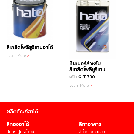
สีเกล็ดโพลียูรีเทนฮาโต้
Learn More
>
ทินเนอร์สำหรับ
สีเกล็ดโพลียูรีเทน
GLT 730
รหัส :
Learn More
>
ผลิตภัณฑ์ฮาโต้
สีทองฮาโต้
สีทาอาคาร
สีทอง สูตรน้ำมัน
สีน้ำทาภายนอก