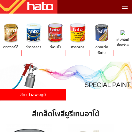
เคมีภัณฑ์
ก่อสร้าง
สีทองฮาโต้
สีทาอาคาร
สีงานไม้
ฮาร์ดแวร์
สีตกแต่ง
พิเศษ
สีทาศาลพระภูมิ
สีเกล็ดโพลียูรีเทนฮาโต้