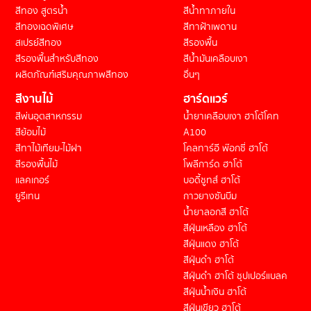
สีทอง สูตรน้ำ
สีน้ำทาภายใน
สีทองเฉดพิเศษ
สีทาฝ้าเพดาน
สเปรย์สีทอง
สีรองพื้น
สีรองพื้นสำหรับสีทอง
สีน้ำมันเคลือบเงา
ผลิตภัณฑ์เสริมคุณภาพสีทอง
อื่นๆ
สีงานไม้
ฮาร์ดแวร์
สีพ่นอุตสาหกรรม
น้ำยาเคลือบเงา ฮาโต้โคท
สีย้อมไม้
A100
สีทาไม้เทียม-ไม้ฝา
โคลทาร์อี พ๊อกซี่ ฮาโต้
สีรองพื้นไม้
โพลีการ์ด ฮาโต้
แลคเกอร์
บอดี้ชูทส์ ฮาโต้
ยูรีเทน
กาวยางซันบีม
น้ำยาลอกสี ฮาโต้
สีฝุ่นเหลือง ฮาโต้
สีฝุ่นแดง ฮาโต้
สีฝุ่นดำ ฮาโต้
สีฝุ่นดำ ฮาโต้ ซุปเปอร์แบลค
สีฝุ่นน้ำเงิน ฮาโต้
สีฝุ่นเขียว ฮาโต้